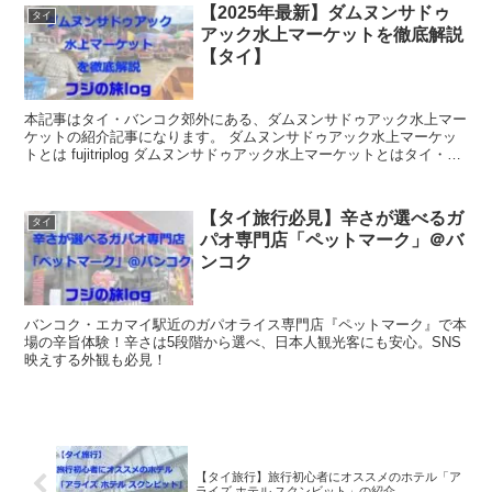
【2025年最新】ダムヌンサドゥ
タイ
アック水上マーケットを徹底解説
【タイ】
本記事はタイ・バンコク郊外にある、ダムヌンサドゥアック水上マー
ケットの紹介記事になります。 ダムヌンサドゥアック水上マーケッ
トとは fujitriplog ダムヌンサドゥアック水上マーケットとはタイ・バ
ンコクから車で3時...
【タイ旅行必見】辛さが選べるガ
タイ
パオ専門店「ペットマーク」＠バ
ンコク
バンコク・エカマイ駅近のガパオライス専門店『ペットマーク』で本
場の辛旨体験！辛さは5段階から選べ、日本人観光客にも安心。SNS
映えする外観も必見！
【タイ旅行】旅行初心者にオススメのホテル「ア
ライズ ホテル スクンビット」の紹介