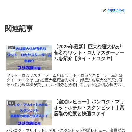
fujitriplog
関連記事
【2025年最新】巨大な寝大仏が
タイ
有名なワット・ロカヤスターラー
ムを紹介【タイ・アユタヤ】
ワット・ロカヤスターラームとは ワット・ロカヤスターラームとは
タイ・アユタヤにある巨大寝釈迦仏です。 緑豊かな広大な草原に寝
そべるお釈迦様が美しくつい何分も見惚れてしまうと話題な観光スポ
ットになります。 ワット・...
【宿泊レビュー】バンコク・マリ
タイ
オットホテル・スクンビット｜高
層階の絶景と快適ステイ
バンコク・マリオットホテル・スクンビット宿泊レビュー。高層階の