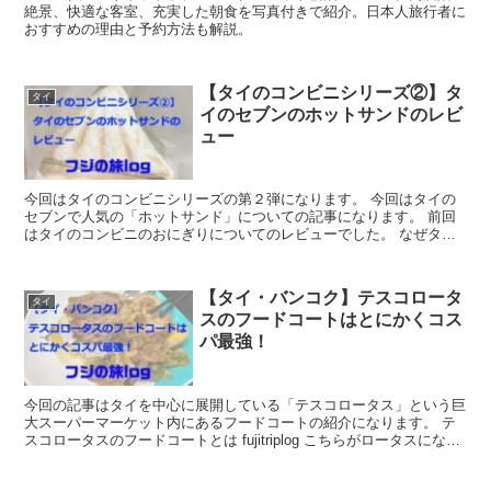
絶景、快適な客室、充実した朝食を写真付きで紹介。日本人旅行者に
おすすめの理由と予約方法も解説。
【タイのコンビニシリーズ②】タ
タイ
イのセブンのホットサンドのレビ
ュー
今回はタイのコンビニシリーズの第２弾になります。 今回はタイの
セブンで人気の「ホットサンド」についての記事になります。 前回
はタイのコンビニのおにぎりについてのレビューでした。 なぜタイ
のセブンのホットサンド...
【タイ・バンコク】テスコロータ
タイ
スのフードコートはとにかくコス
パ最強！
今回の記事はタイを中心に展開している「テスコロータス」という巨
大スーパーマーケット内にあるフードコートの紹介になります。 テ
スコロータスのフードコートとは fujitriplog こちらがロータスになり
ます。（写真はオン...