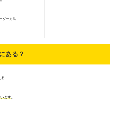
オーダー方法
にある？
える
ざいます
。