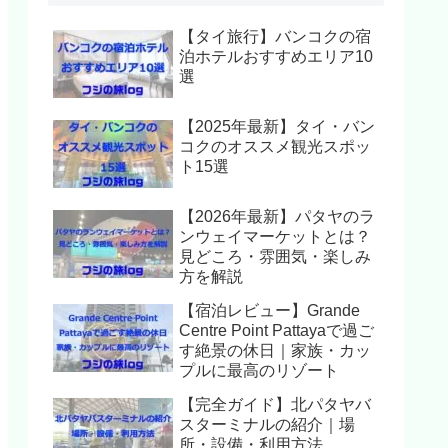
【タイ旅行】バンコクの宿
泊ホテルおすすめエリア10
選
【2025年最新】タイ・バン
コクのオススメ観光スポッ
ト15選
【2026年最新】パタヤのラ
ンウェイマーケットとは？
見どころ・雰囲気・楽しみ
方を解説
【宿泊レビュー】Grande
Centre Point Pattayaで過ご
す絶景の休日｜家族・カッ
プルに最高のリゾート
【完全ガイド】北パタヤバ
スターミナルの紹介｜場
所・設備・利用方法