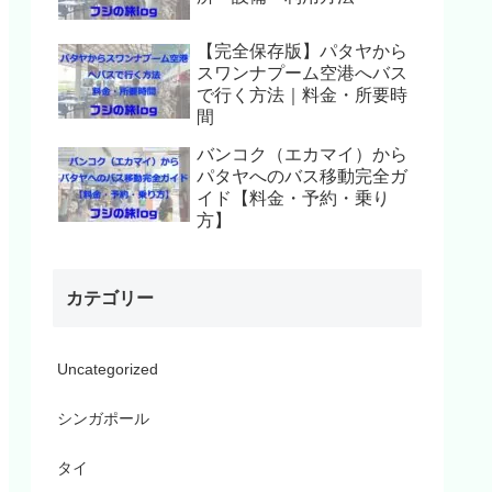
【完全保存版】パタヤから
スワンナプーム空港へバス
で行く方法｜料金・所要時
間
バンコク（エカマイ）から
パタヤへのバス移動完全ガ
イド【料金・予約・乗り
方】
カテゴリー
Uncategorized
シンガポール
タイ