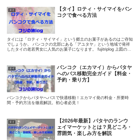
立ててみてはいかがでしょうか。
【タイ】ロティ・サイマイをバン
タイ
コクで食べる方法
タイには「ロティ・サイマイ」という郷土のお菓子があるのはご存知
でしょうか。 バンコクの北部にある「アユタヤ」という地域で発祥
したタイの老若男女に人気のお菓子になります。 fujitriplog 上図のよ
うに、ピンク色と白...
バンコク（エカマイ）からパタヤ
タイ
へのバス移動完全ガイド【料金・
予約・乗り方】
バンコクからパタヤへバスで快適移動！エカマイ発の料金・所要時
間・予約方法を徹底解説。初心者必見！
【2026年最新】パタヤのランウ
タイ
ェイマーケットとは？見どころ・
雰囲気・楽しみ方を解説