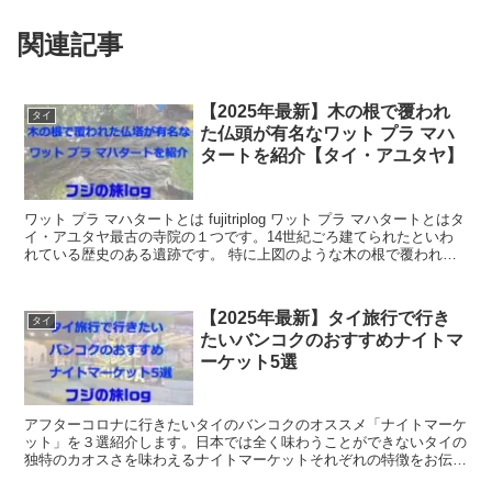
関連記事
【2025年最新】木の根で覆われ
タイ
た仏頭が有名なワット プラ マハ
タートを紹介【タイ・アユタヤ】
ワット プラ マハタートとは fujitriplog ワット プラ マハタートとはタ
イ・アユタヤ最古の寺院の１つです。14世紀ごろ建てられたといわ
れている歴史のある遺跡です。 特に上図のような木の根で覆われた
仏頭が有名で...
【2025年最新】タイ旅行で行き
タイ
たいバンコクのおすすめナイトマ
ーケット5選
アフターコロナに行きたいタイのバンコクのオススメ「ナイトマーケ
ット」を３選紹介します。日本では全く味わうことができないタイの
独特のカオスさを味わえるナイトマーケットそれぞれの特徴をお伝え
します。コロナが明けつつある昨今、ナイトマーケットに行く計画を