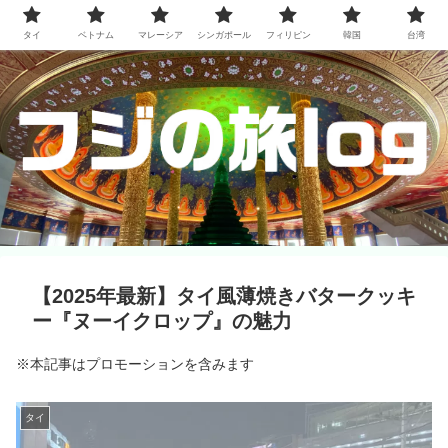
タイ
ベトナム
マレーシア
シンガポール
フィリピン
韓国
台湾
【2025年最新】タイ風薄焼きバタークッキ
ー『ヌーイクロップ』の魅力
※本記事はプロモーションを含みます
タイ