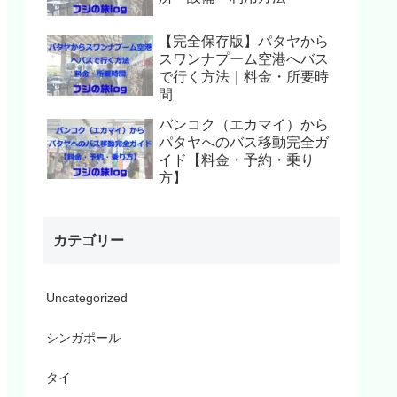
【完全保存版】パタヤから
スワンナプーム空港へバス
で行く方法｜料金・所要時
間
バンコク（エカマイ）から
パタヤへのバス移動完全ガ
イド【料金・予約・乗り
方】
カテゴリー
Uncategorized
シンガポール
タイ