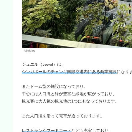
fujitriplog
ジュエル（Jewel）は、
シンガポールのチャンギ国際空港内にある商業施設
になり
またドーム型の施設になっており、
中心には人口滝と緑が豊富な緑地が広がっており、
観光客に大人気の観光地の1つにもなっております。
また人口滝を沿って電車が通っております。
レストランやフードコート
なども充実しており、