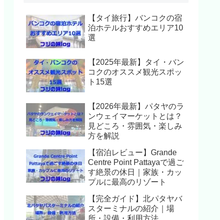
【タイ旅行】バンコクの宿
泊ホテルおすすめエリア10
選
【2025年最新】タイ・バン
コクのオススメ観光スポッ
ト15選
【2026年最新】パタヤのラ
ンウェイマーケットとは？
見どころ・雰囲気・楽しみ
方を解説
【宿泊レビュー】Grande
Centre Point Pattayaで過ご
す絶景の休日｜家族・カッ
プルに最高のリゾート
【完全ガイド】北パタヤバ
スターミナルの紹介｜場
所・設備・利用方法