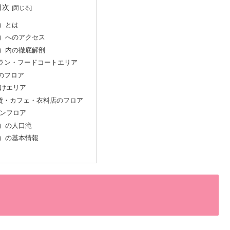
目次
l）とは
l）へのアクセス
l）内の徹底解剖
トラン・フードコートエリア
のフロア
向けエリア
雑貨・カフェ・衣料店のフロア
ランフロア
l）の人口滝
l）の基本情報