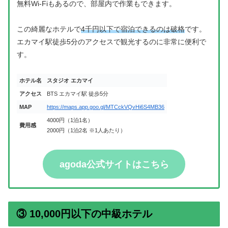
無料Wi-Fiもあるので、部屋内で作業もできます。
この綺麗なホテルで
4千円以下で宿泊できるのは破格
です。
エカマイ駅徒歩5分のアクセスで観光するのに非常に便利で
す。
ホテル名
スタジオ エカマイ
アクセス
BTS エカマイ駅 徒歩5分
MAP
https://maps.app.goo.gl/MTCckVQvHi6S4MB36
4000円（1泊1名）
費用感
2000円（1泊2名 ※1人あたり）
agoda公式サイトはこちら
③ 10,000円以下の中級ホテル