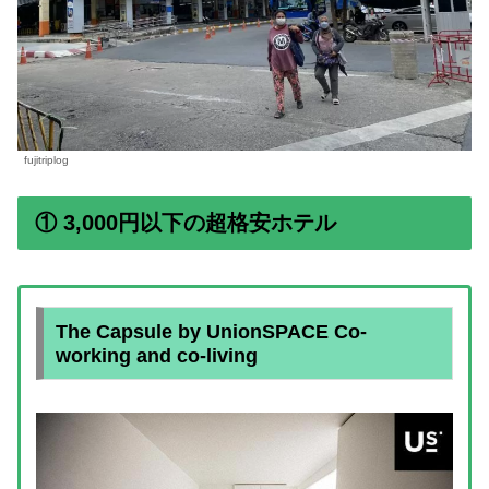
fujitriplog
① 3,000円以下の超格安ホテル
The Capsule by UnionSPACE Co-
working and co-living