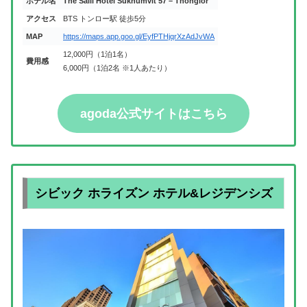
ホテル名
The Salil Hotel Sukhumvit 57 – Thonglor
アクセス
BTS トンロー駅 徒歩5分
MAP
https://maps.app.goo.gl/EyfPTHjqrXzAdJvWA
12,000円（1泊1名）
費用感
6,000円（1泊2名 ※1人あたり）
agoda公式サイトはこちら
シビック ホライズン ホテル&レジデンシズ