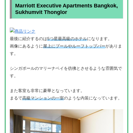
Marriott Executive Apartments Bangkok,
Sukhumvit Thonglor
最後に紹介するのは
5つ星最高級のホテル
になります。
画像にあるように
屋上にプールやルーフトップバー
がありま
す。
シンガポールのマリーナベイを彷彿とさせるような雰囲気で
す。
また客室も非常に豪華となっています。
まるで
高級マンションの一室
のような内装になっています。