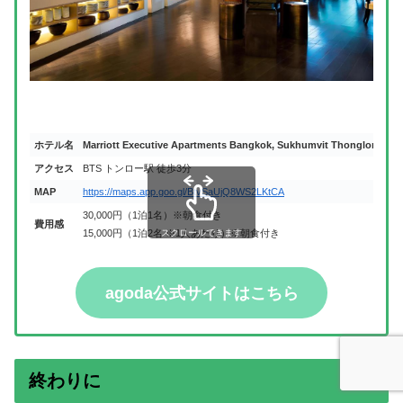
ホテル名
Marriott Executive Apartments Bangkok, Sukhumvit Thonglor
アクセス
BTS トンロー駅 徒歩3分
MAP
https://maps.app.goo.gl/BtvSaUjQ8WS2LKtCA
30,000円（1泊1名）※朝食付き
費用感
15,000円（1泊2名 ※1人あたり）※朝食付き
スクロールできます
agoda公式サイトはこちら
終わりに