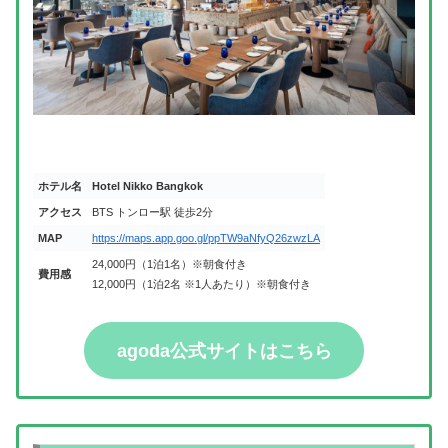
ホテル名
Hotel Nikko Bangkok
アクセス
BTS トンロー駅 徒歩2分
MAP
https://maps.app.goo.gl/ppTW9aNfyQ26zwzLA
24,000円（1泊1名）※朝食付き
費用感
12,000円（1泊2名 ※1人あたり）※朝食付き
agoda公式サイトはこちら