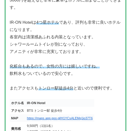
5000円を超えると非常に豪華なホテルに泊まることができま
す。
IR-ON Hotelは
4つ星ホテル
であり、評判も非常に良いホテル
になります。
各室内は清潔感あふれる内装となっています。
シャワールームトイレが別になっており、
アメニティが非常に充実しております。
化粧台もあるので、女性の方には嬉しいですね。
飲料水もついているので安心です。
またアクセスも
トンロー駅徒歩4分
と近いので便利です。
ホテル名
IR-ON Hotel
アクセス
BTS トンロー駅 徒歩4分
MAP
https://maps.app.goo.gl/H1YCsALEMq1io37T6
9,500円（1泊1名）
費用感