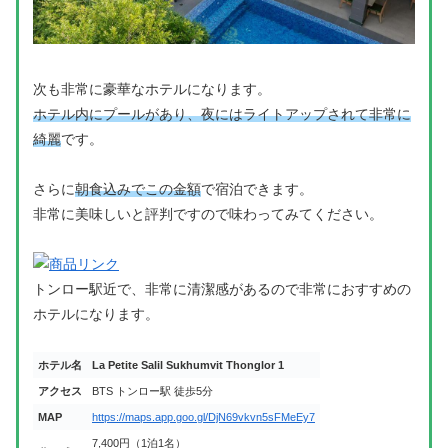
次も非常に豪華なホテルになります。
ホテル内にプールがあり、夜にはライトアップされて非常に
綺麗
です。
さらに
朝食込みでこの金額
で宿泊できます。
非常に美味しいと評判ですので味わってみてください。
トンロー駅近で、非常に清潔感があるので非常におすすめの
ホテルになります。
ホテル名
La Petite Salil Sukhumvit Thonglor 1
アクセス
BTS トンロー駅 徒歩5分
MAP
https://maps.app.goo.gl/DjN69vkvn5sFMeEy7
7,400円（1泊1名）