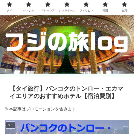
タイ
ベトナム
マレーシア
シンガポール
フィリピン
韓国
台湾
【タイ旅行】バンコクのトンロー・エカマ
イエリアのおすすめホテル【宿泊費別】
※本記事はプロモーションを含みます
タイ