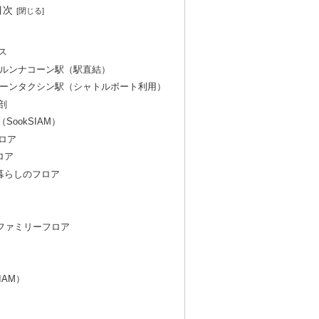
目次
ス
ャルンナコーン駅（駅直結）
パーンタクシン駅（シャトルボート利用）
剖
ookSIAM）
ロア
ロア
暮らしのフロア
Tとファミリーフロア
IAM）