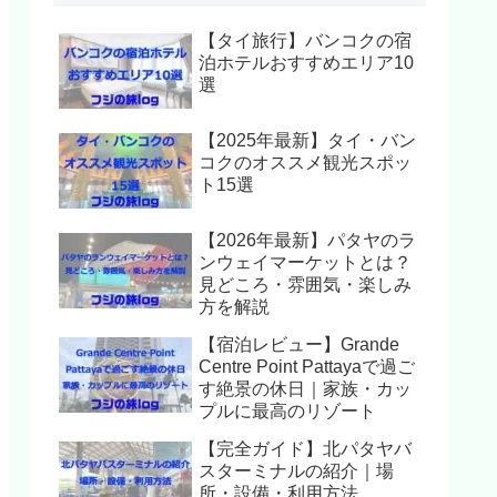
【タイ旅行】バンコクの宿
泊ホテルおすすめエリア10
選
【2025年最新】タイ・バン
コクのオススメ観光スポッ
ト15選
【2026年最新】パタヤのラ
ンウェイマーケットとは？
見どころ・雰囲気・楽しみ
方を解説
【宿泊レビュー】Grande
Centre Point Pattayaで過ご
す絶景の休日｜家族・カッ
プルに最高のリゾート
【完全ガイド】北パタヤバ
スターミナルの紹介｜場
所・設備・利用方法