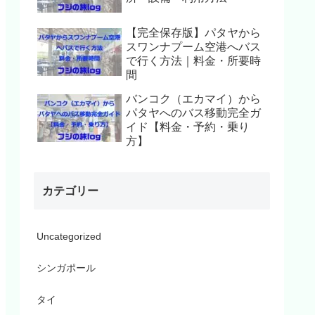
【完全保存版】パタヤから
スワンナプーム空港へバス
で行く方法｜料金・所要時
間
バンコク（エカマイ）から
パタヤへのバス移動完全ガ
イド【料金・予約・乗り
方】
カテゴリー
Uncategorized
シンガポール
タイ