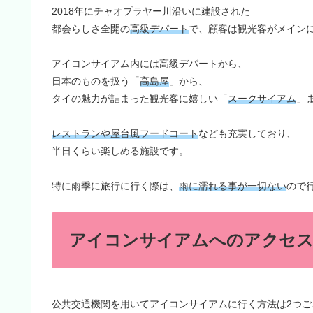
2018年にチャオプラヤー川沿いに建設された
都会らしさ全開の
高級デパート
で、顧客は観光客がメイン
アイコンサイアム内には高級デパートから、
日本のものを扱う「
高島屋
」から、
タイの魅力が詰まった観光客に嬉しい「
スークサイアム
」
レストランや屋台風フードコート
なども充実しており、
半日くらい楽しめる施設です。
特に雨季に旅行に行く際は、
雨に濡れる事が一切ない
ので
アイコンサイアムへのアクセ
公共交通機関を用いてアイコンサイアムに行く方法は2つご