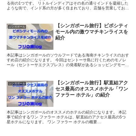
る街の1つです。 リトルインディアはその名の通りインドを凝縮した
ような街で、インド系の方が多く住まれており、店舗を営業しており
ます。シンガポールの繁華街の1...
【シンガポール旅行】ビボシティ
シンガポール
モール内の激ウマチキンライスを
紹介
本記事はシンガポールのソウルフードである海南チキンライスのおす
すめ店の紹介になります。 今回はセントーサ島に行くためのモノレ
ール（セントーサエクスプレス）の発着駅があるショッピングモール
内の店舗です。 そのショッピングモールが...
【シンガポール旅行】駅直結アク
シンガポール
セス最高のオススメホテル「ワン
ファラー ホテル」の紹介
本記事はシンガポールのオススメのホテルの紹介になります。 本記
事で紹介するワン ファラー ホテルは、駅直結のアクセス最高の5つ
星ホテルになります。 ワン ファラー ホテルの概要
a8adscript('body').sh...