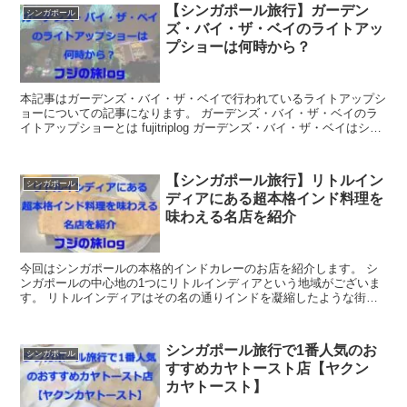
【シンガポール旅行】ガーデン
シンガポール
ズ・バイ・ザ・ベイのライトアッ
プショーは何時から？
本記事はガーデンズ・バイ・ザ・ベイで行われているライトアップシ
ョーについての記事になります。 ガーデンズ・バイ・ザ・ベイのラ
イトアップショーとは fujitriplog ガーデンズ・バイ・ザ・ベイはシン
ガポールの有名な観...
【シンガポール旅行】リトルイン
シンガポール
ディアにある超本格インド料理を
味わえる名店を紹介
今回はシンガポールの本格的インドカレーのお店を紹介します。 シ
ンガポールの中心地の1つにリトルインディアという地域がございま
す。 リトルインディアはその名の通りインドを凝縮したような街
で、インド系の方が多く住まれており、店舗を...
シンガポール旅行で1番人気のお
シンガポール
すすめカヤトースト店【ヤクン
カヤトースト】