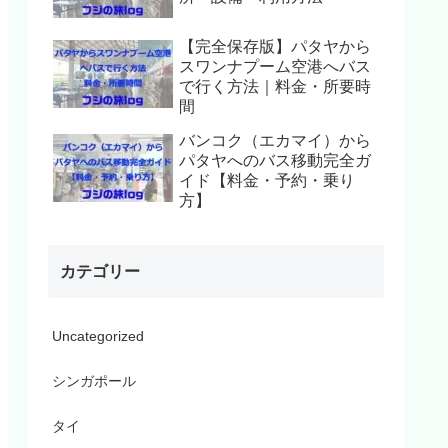
【完全保存版】パタヤから
スワンナプーム空港へバス
で行く方法｜料金・所要時
間
バンコク（エカマイ）から
パタヤへのバス移動完全ガ
イド【料金・予約・乗り
方】
カテゴリー
Uncategorized
シンガポール
タイ