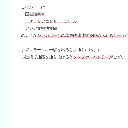
このルートは
・
国会議事堂
・
ビクトリアコンサートホール
・アジア文明博物館
のような
シンガポールの歴史的建造物を眺められるルート
まずクラークキー駅を出ると大通りに出ます。
歩道橋で通路を通り抜けると
ソンファ・バクテー
がござい