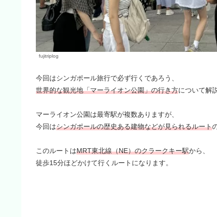
fujitriplog
今回はシンガポール旅行で必ず行くであろう、
世界的な観光地「マーライオン公園」の行き方
について解
マーライオン公園は最寄駅が複数ありますが、
今回は
シンガポールの歴史ある建物などが見られるルート
このルートは
MRT東北線（NE）のクラークキー駅
から、
徒歩15分ほどかけて行くルートになります。