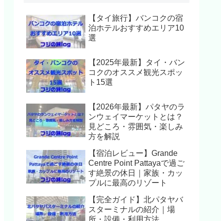
【タイ旅行】バンコクの宿
泊ホテルおすすめエリア10
選
【2025年最新】タイ・バン
コクのオススメ観光スポッ
ト15選
【2026年最新】パタヤのラ
ンウェイマーケットとは？
見どころ・雰囲気・楽しみ
方を解説
【宿泊レビュー】Grande
Centre Point Pattayaで過ご
す絶景の休日｜家族・カッ
プルに最高のリゾート
【完全ガイド】北パタヤバ
スターミナルの紹介｜場
所・設備・利用方法