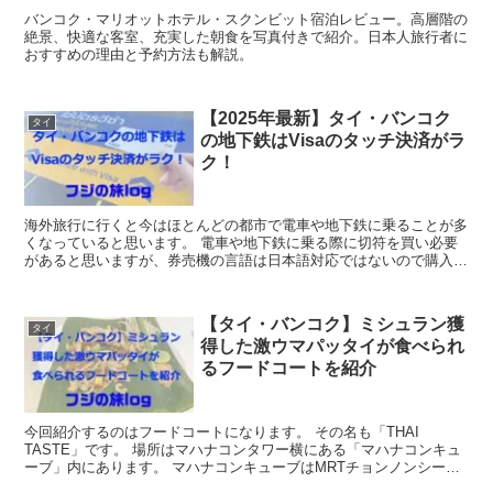
バンコク・マリオットホテル・スクンビット宿泊レビュー。高層階の
絶景、快適な客室、充実した朝食を写真付きで紹介。日本人旅行者に
おすすめの理由と予約方法も解説。
【2025年最新】タイ・バンコク
タイ
の地下鉄はVisaのタッチ決済がラ
ク！
海外旅行に行くと今はほとんどの都市で電車や地下鉄に乗ることが多
くなっていると思います。 電車や地下鉄に乗る際に切符を買い必要
があると思いますが、券売機の言語は日本語対応ではないので購入す
るのにあたふたしてしまい、時間をロスしてしまっ...
【タイ・バンコク】ミシュラン獲
タイ
得した激ウマパッタイが食べられ
るフードコートを紹介
今回紹介するのはフードコートになります。 その名も「THAI
TASTE」です。 場所はマハナコンタワー横にある「マハナコンキュ
ーブ」内にあります。 マハナコンキューブはMRTチョンノンシー駅
直結なのでアクセスも...