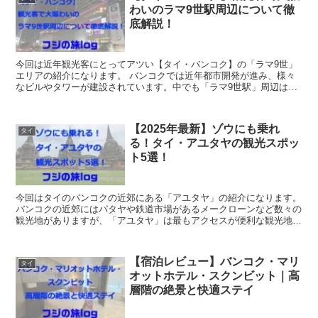
わいのラマ9世駅周辺について徹
底解説！
今回は近年観光客にとってアツい【タイ・バンコク】の「ラマ9世」
エリアの紹介になります。 バンコクでは近年都市開発が進み、様々
なビルやタワーが建設されています。中でも「ラマ9世駅」周辺は顕
著に現代風の都市開発が見られます。 下記...
【2025年最新】ゾウにも乗れ
タイ
る！タイ・アユタヤの観光スポッ
ト5選！
今回はタイのバンコクの近郊にある「アユタヤ」の紹介になります。
バンコクの近郊にはパタヤや鉄道市場があるメークローンなど数々の
観光地がありますが、「アユタヤ」は最もアクセスが便利な観光地で
す。 アユタヤの遺跡は世界遺産なので、古代から続く歴史ある遺跡
が見られるだけでなく、ゾウにも乗れます。さらに水上マーケットも
あり、日帰りで一日中東南アジアの雰囲気を楽しめます。
【宿泊レビュー】バンコク・マリ
タイ
オットホテル・スクンビット｜高
層階の絶景と快適ステイ