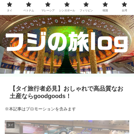
タイ
ベトナム
マレーシア
シンガポール
フィリピン
韓国
台湾
【タイ旅行者必見】おしゃれで高品質なお
土産ならgoodgoods！
※本記事はプロモーションを含みます
タイ