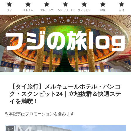
タイ
ベトナム
マレーシア
シンガポール
フィリピン
韓国
台湾
【タイ旅行】メルキュールホテル・バンコ
ク・スクンビット24｜立地抜群＆快適ステ
イを満喫！
※本記事はプロモーションを含みます
タイ